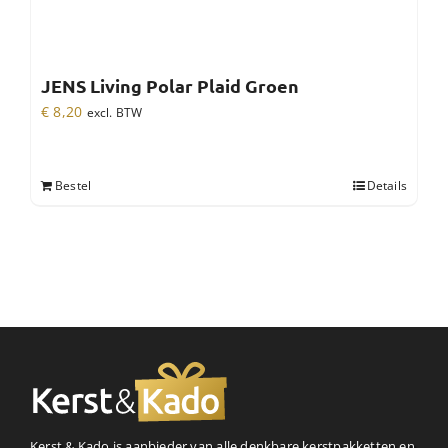
JENS Living Polar Plaid Groen
€
8,20
excl. BTW
Bestel
Details
Kerst & Kado is aanbieder van alle denkbare kerstpakketten en