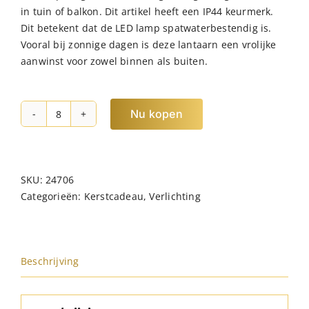
in tuin of balkon. Dit artikel heeft een IP44 keurmerk.
Dit betekent dat de LED lamp spatwaterbestendig is.
Vooral bij zonnige dagen is deze lantaarn een vrolijke
aanwinst voor zowel binnen als buiten.
Nu kopen
JENS
Living
Solar
Lantaarn
SKU:
24706
Zwart
Categorieën:
Kerstcadeau
,
Verlichting
hoeveelheid
Beschrijving