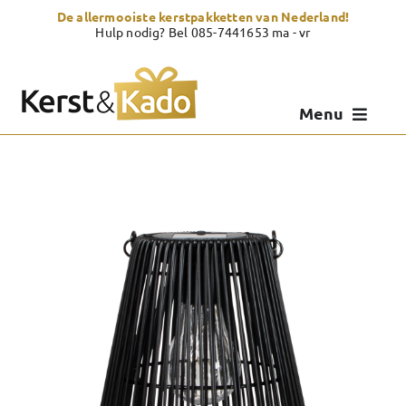
Skip
De allermooiste kerstpakketten van Nederland!
to
Hulp nodig? Bel 085-7441653 ma - vr
content
Menu
Kerstpakketten
Kerstcadeau
Zelf samenstellen
Showroom
Over Kerst & Kado