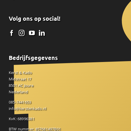
Volg ons op social!
Bedrijfsgegevens
Kerst & Kado
Midstraat 17
8501 AC Joure
Nederland
085-7441653
info@kerstenkado.nl
KvK: 68996381
BTW nummer: 857681497B01