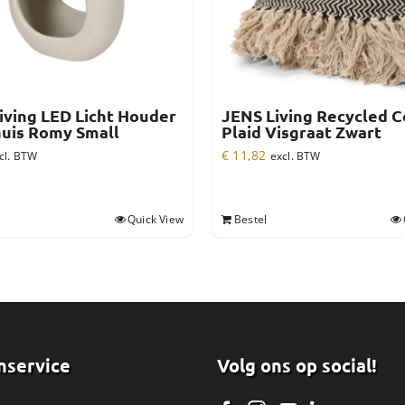
iving LED Licht Houder
JENS Living Recycled C
uis Romy Small
Plaid Visgraat Zwart
€
11,82
cl. BTW
excl. BTW
Quick View
Bestel
nservice
Volg ons op social!