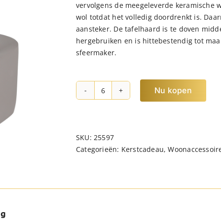
vervolgens de meegeleverde keramische wol
wol totdat het volledig doordrenkt is. Daa
aansteker. De tafelhaard is te doven midd
hergebruiken en is hittebestendig tot maar
sfeermaker.
Nu kopen
JENS
Living
Tafelhaard
Zila
SKU:
25597
Grijs
Categorieën:
Kerstcadeau
,
Woonaccessoir
hoeveelheid
ng