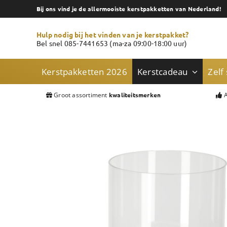
Skip
Bij ons vind je de allermooiste kerstpakketten van Nederland!
to
content
Hulp nodig bij het vinden van je kerstpakket?
Bel snel 085-7441653 (ma-za 09:00-18:00 uur)
Kerstpakketten 2026
Kerstcadeau
Zelf
Groot assortiment
A
kwaliteitsmerken