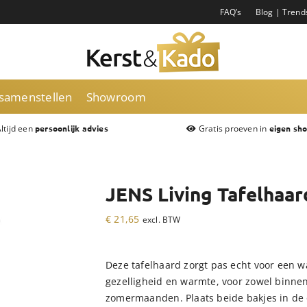
FAQ’s
Blog | Trend
 samenstellen
Showroom
ltijd een
Gratis proeven in
persoonlijk advies
eigen sh
JENS Living Tafelhaard
€
21,65
excl. BTW
Deze tafelhaard zorgt pas echt voor een w
gezelligheid en warmte, voor zowel binne
zomermaanden. Plaats beide bakjes in de 