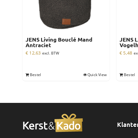
JENS Living Bouclé Mand
JENS L
Antraciet
Vogelh
€
12,63
€
5,48
excl. BTW
ex
Bestel
Quick View
Bestel
Klante