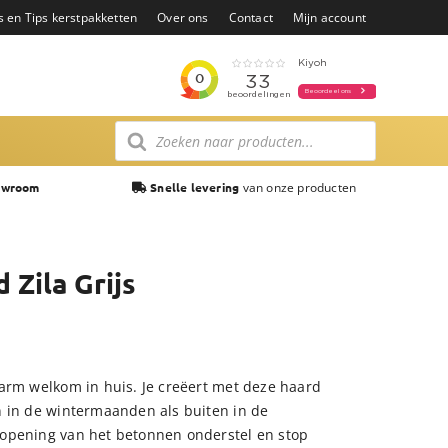
s en Tips kerstpakketten
Over ons
Contact
Mijn account
Producten
zoeken
van onze producten
owroom
Snelle levering
 Zila Grijs
arm welkom in huis. Je creëert met deze haard
n in de wintermaanden als buiten in de
opening van het betonnen onderstel en stop