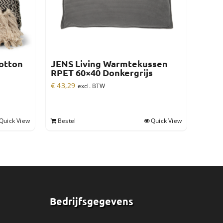
otton
JENS Living Warmtekussen
RPET 60×40 Donkergrijs
€
43,29
excl. BTW
Quick View
Bestel
Quick View
Bedrijfsgegevens