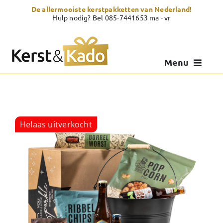
Skip
De allermooiste kerstpakketten van Nederland!
to
Hulp nodig? Bel 085-7441653 ma - vr
content
Menu
Kerstpakketten
Kerstcadeau
Helaas uitverkocht
Zelf samenstellen
Showroom
Over Kerst & Kado