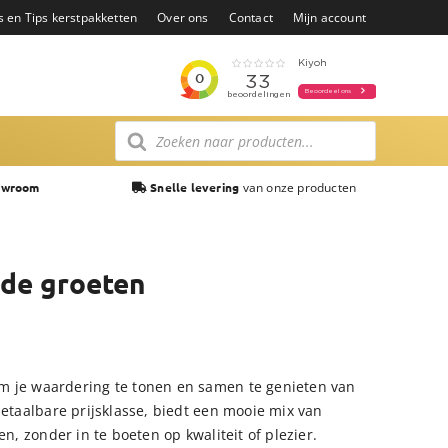
s en Tips kerstpakketten
Over ons
Contact
Mijn account
Producten
zoeken
van onze producten
owroom
Snelle levering
de groeten
m je waardering te tonen en samen te genieten van
betaalbare prijsklasse, biedt een mooie mix van
en, zonder in te boeten op kwaliteit of plezier.