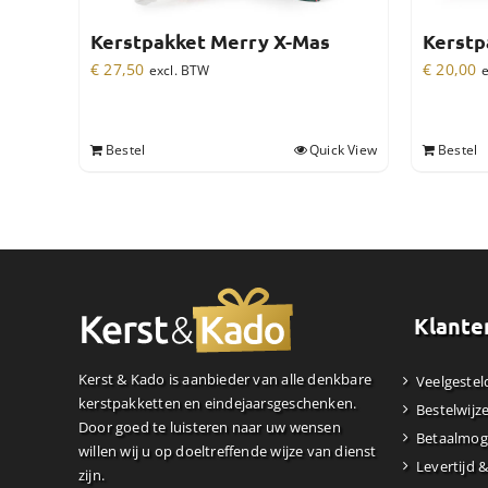
Kerstpakket Merry X-Mas
Kerstp
€
27,50
€
20,00
excl. BTW
e
Bestel
Quick View
Bestel
Klante
Kerst & Kado is aanbieder van alle denkbare
Veelgestel
kerstpakketten en eindejaarsgeschenken.
Bestelwijz
Door goed te luisteren naar uw wensen
Betaalmog
willen wij u op doeltreffende wijze van dienst
Levertijd 
zijn.