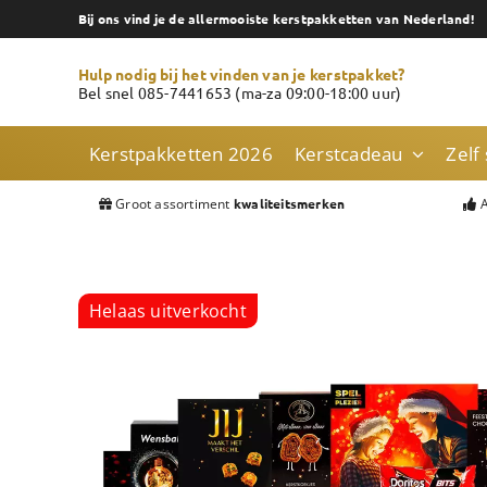
Skip
Bij ons vind je de allermooiste kerstpakketten van Nederland!
to
content
Hulp nodig bij het vinden van je kerstpakket?
Bel snel 085-7441653 (ma-za 09:00-18:00 uur)
Kerstpakketten 2026
Kerstcadeau
Zelf
Groot assortiment
A
kwaliteitsmerken
Helaas uitverkocht