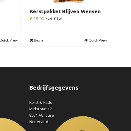
Kerstpakket Blijven Wensen
€
25,00
excl. BTW
Quick View
Bestel
Quick View
Bedrijfsgegevens
Kerst & Kado
Midstraat 17
8501 AC Joure
Nederland