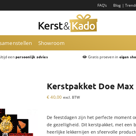
FAQ’s
Blog | Trend
 samenstellen
Showroom
ltijd een
Gratis proeven in
persoonlijk advies
eigen sh
Kerstpakket Doe Max 
€
40,00
excl. BTW
De feestdagen zijn het perfecte moment o
de gezelligheid. Dit kerstpakket, met een 
heerlijke lekkernijen en sfeervolle product