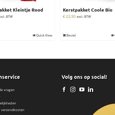
akket Kleintje Rood
Kerstpakket Coole Bio
€
22,50
xcl. BTW
excl. BTW
Quick View
Bestel
nservice
Volg ons op social!
de vragen
e
elijkheden
& verzendkosten