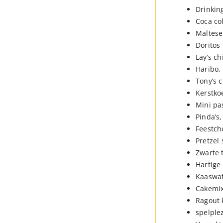
Drinkin
Coca col
Maltese
Doritos 
Lay’s ch
Haribo,
Tony’s 
Kerstkoe
Mini pas
Pinda’s, 
Feestch
Pretzel 
Zwarte 
Hartige
Kaaswaf
Cakemix
Ragout 
spelple