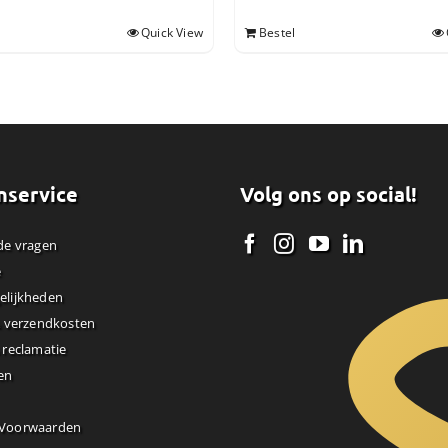
Quick View
Bestel
nservice
Volg ons op social!
de vragen
e
elijkheden
& verzendkosten
 reclamatie
en
 Voorwaarden