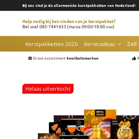
Skip
Bij ons vind je de allermooiste kerstpakketten van Nederland!
to
content
Hulp nodig bij het vinden van je kerstpakket?
Bel snel 085-7441653 (ma-za 09:00-18:00 uur)
Kerstpakketten 2026
Kerstcadeau
Zelf
Groot assortiment
A
kwaliteitsmerken
Helaas uitverkocht