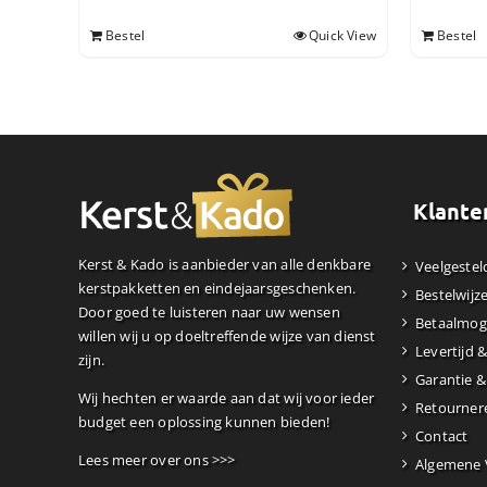
Bestel
Quick View
Bestel
Klante
Kerst & Kado is aanbieder van alle denkbare
Veelgestel
kerstpakketten en eindejaarsgeschenken.
Bestelwijz
Door goed te luisteren naar uw wensen
Betaalmog
willen wij u op doeltreffende wijze van dienst
Levertijd 
zijn.
Garantie &
Wij hechten er waarde aan dat wij voor ieder
Retourner
budget een oplossing kunnen bieden!
Contact
Lees meer over ons >>>
Algemene