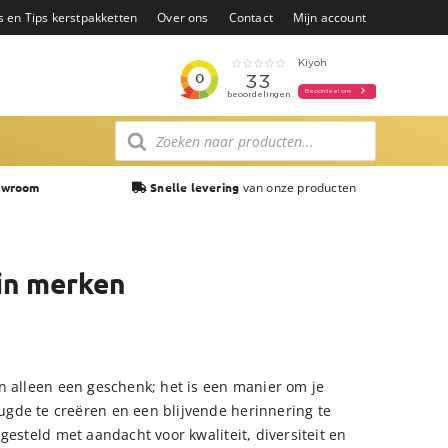
s en Tips kerstpakketten
Over ons
Contact
Mijn account
Producten
zoeken
van onze producten
owroom
Snelle levering
in merken
n alleen een geschenk; het is een manier om je
gde te creëren en een blijvende herinnering te
gesteld met aandacht voor kwaliteit, diversiteit en