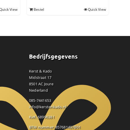
Quick View
Bestel
Quick View
Bedrijfsgegevens
Kerst & Kado
Midstraat 17
8501 AC Joure
Nederland
085-7441653
info@kerstenkado.nl
KvK: 68996381
BTW nummer: 857681497B01