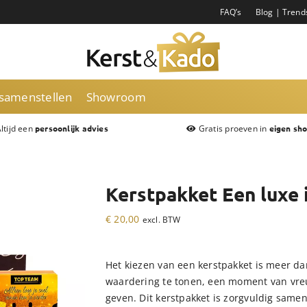
FAQ’s
Blog | Trend
 samenstellen
Showroom
ltijd een
Gratis proeven in
persoonlijk advies
eigen sh
Kerstpakket Een luxe 
€
20,00
excl. BTW
Het kiezen van een kerstpakket is meer da
waardering te tonen, een moment van vreu
geven. Dit kerstpakket is zorgvuldig samen