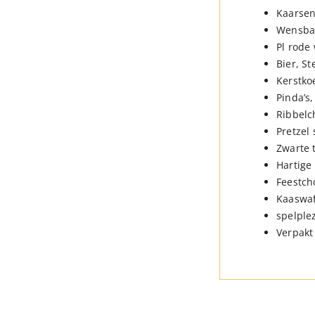
Kaarsen
Wensbal
Pl rode 
Bier, St
Kerstkoe
Pinda’s,
Ribbelc
Pretzel 
Zwarte 
Hartige
Feestch
Kaaswaf
spelple
Verpakt 