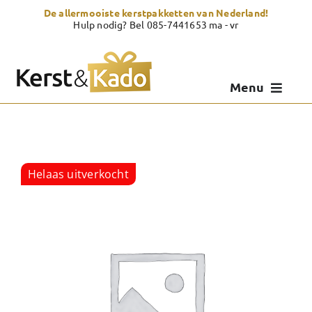
Skip
De allermooiste kerstpakketten van Nederland!
to
Hulp nodig? Bel 085-7441653 ma - vr
content
Menu
Kerstpakketten
Kerstcadeau
Helaas uitverkocht
Zelf samenstellen
Showroom
Over Kerst & Kado