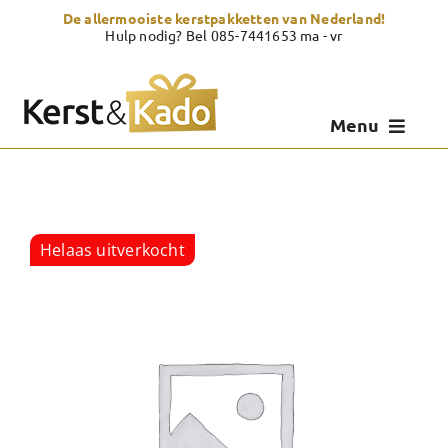
Skip
De allermooiste kerstpakketten van Nederland!
to
Hulp nodig? Bel 085-7441653 ma - vr
content
Menu
Kerstpakketten
Kerstcadeau
Helaas uitverkocht
Zelf samenstellen
Showroom
Over Kerst & Kado