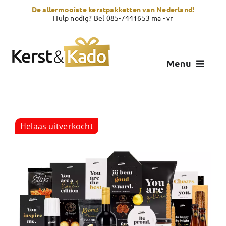
Skip
De allermooiste kerstpakketten van Nederland!
to
Hulp nodig? Bel 085-7441653 ma - vr
content
Menu
Kerstpakketten
Kerstcadeau
Helaas uitverkocht
Zelf samenstellen
Showroom
Over Kerst & Kado