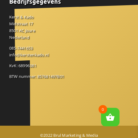
Bedrijfsgegevens
Kerst & Kado
Midstraat 17
8501 AC Joure
Nederland
085-7441653
info@kerstenkado.nl
KvK: 68996381
BTW nummer: 857681497B01
0
©2022 Brul Marketing & Media