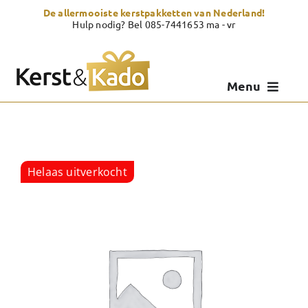
Skip
De allermooiste kerstpakketten van Nederland!
to
Hulp nodig? Bel 085-7441653 ma - vr
content
Menu
Kerstpakketten
Kerstcadeau
Helaas uitverkocht
Zelf samenstellen
Showroom
Over Kerst & Kado