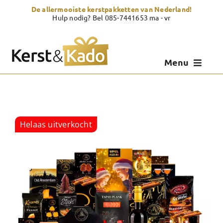
Skip
De allermooiste kerstpakketten van Nederland!
to
Hulp nodig? Bel 085-7441653 ma - vr
content
Menu
Kerstpakketten
Kerstcadeau
Helaas uitverkocht
Zelf samenstellen
Showroom
Over Kerst & Kado