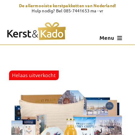
Skip
De allermooiste kerstpakketten van Nederland!
to
Hulp nodig? Bel 085-7441653 ma - vr
content
Menu
Kerstpakketten
Kerstcadeau
Helaas uitverkocht
Zelf samenstellen
Showroom
Over Kerst & Kado