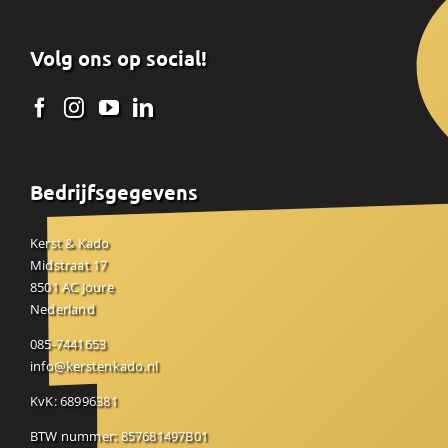
Volg ons op social!
Bedrijfsgegevens
Kerst & Kado
Midstraat 17
8501 AC Joure
Nederland
085-7441653
info@kerstenkado.nl
KvK: 68996381
BTW nummer: 857681497B01