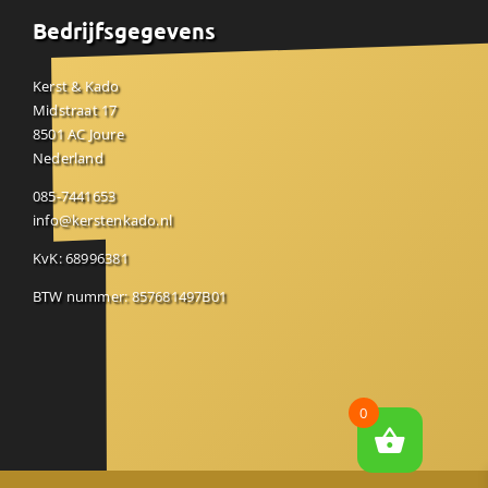
Bedrijfsgegevens
Kerst & Kado
Midstraat 17
8501 AC Joure
Nederland
085-7441653
info@kerstenkado.nl
KvK: 68996381
BTW nummer: 857681497B01
0