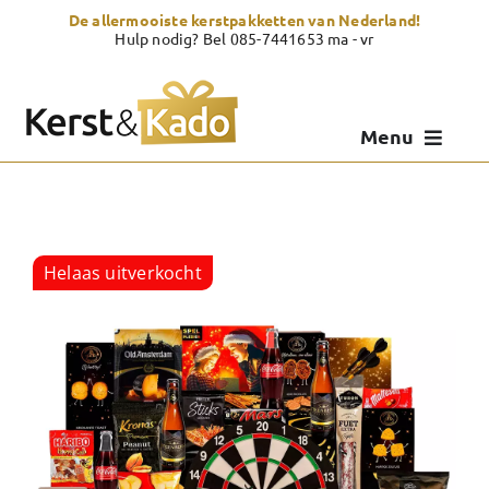
Skip
De allermooiste kerstpakketten van Nederland!
to
Hulp nodig? Bel 085-7441653 ma - vr
content
Menu
Kerstpakketten
Kerstcadeau
Helaas uitverkocht
Zelf samenstellen
Showroom
Over Kerst & Kado