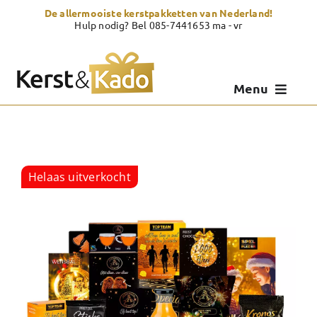
Skip
De allermooiste kerstpakketten van Nederland!
to
Hulp nodig? Bel 085-7441653 ma - vr
content
Menu
Kerstpakketten
Kerstcadeau
Helaas uitverkocht
Zelf samenstellen
Showroom
Over Kerst & Kado