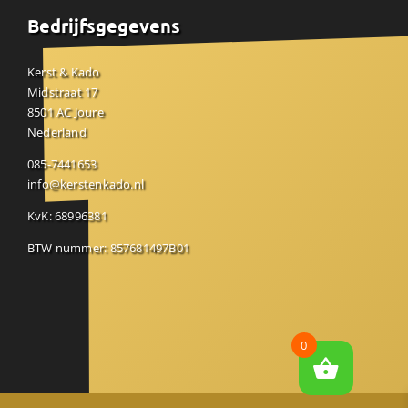
Bedrijfsgegevens
Kerst & Kado
Midstraat 17
8501 AC Joure
Nederland
085-7441653
info@kerstenkado.nl
KvK: 68996381
BTW nummer: 857681497B01
0