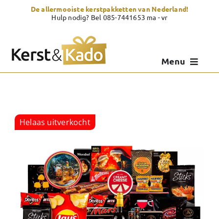
Skip
De allermooiste kerstpakketten van Nederland!
to
Hulp nodig? Bel 085-7441653 ma - vr
content
Menu
Kerstpakketten
Kerstcadeau
Helaas uitverkocht
Zelf samenstellen
Showroom
Over Kerst & Kado