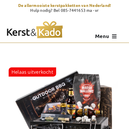
Skip
De allermooiste kerstpakketten van Nederland!
to
Hulp nodig? Bel 085-7441653 ma - vr
content
Menu
Kerstpakketten
Kerstcadeau
Helaas uitverkocht
Zelf samenstellen
Showroom
Over Kerst & Kado