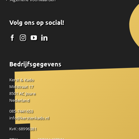
Volg ons op social!
Bedrijfsgegevens
Kerst & Kado
Midstraat 17
8501 AC Joure
Nederland
085-7441653
info@kerstenkado.nl
KvK: 68996381