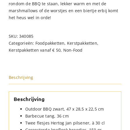
rondom de BBQ te staan, lekker warm en met de
marshmallows of de worstjes en een biertje erbij komt
het heus wel in orde!
SKU:
340085
Categorieën:
Foodpakketten
,
Kerstpakketten
,
Kerstpakketten vanaf € 50
,
Non-Food
Beschrijving
Beschrijving
Outdoor BBQ zwart, 47 x 28,5 x 22,5 cm
Barbecue tang, 36 cm
Twee flesjes Hertog Jan pilsener, à 30 cl
Geroosterde knoflook broodjes, 150 gr