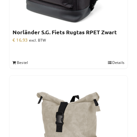
Norländer S.G. Fiets Rugtas RPET Zwart
€
16,93
excl. BTW
Bestel
Details