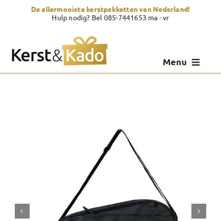
Skip
De allermooiste kerstpakketten van Nederland!
to
Hulp nodig? Bel 085-7441653 ma - vr
content
Menu
Kerstpakketten
Kerstcadeau
Zelf samenstellen
Showroom
Over Kerst & Kado