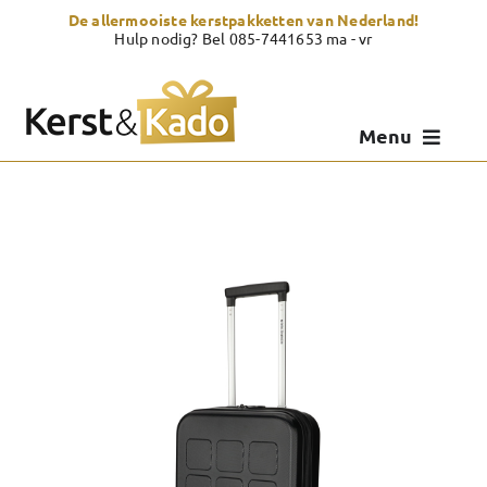
Skip
De allermooiste kerstpakketten van Nederland!
to
Hulp nodig? Bel 085-7441653 ma - vr
content
Menu
Kerstpakketten
Kerstcadeau
Zelf samenstellen
Showroom
Over Kerst & Kado