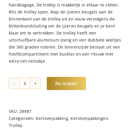
handbagage. De trolley is makkelijk in elkaar te zetten.
Rits de trolley open, klap de ijzeren beugels aan de
binnenkant van de trolley uit en vouw vervolgens de
klittenbandsluiting om de ijzeren beugels en je bent
klaar om te vertrekken. De trolley heeft een
uitschuifbare aluminium stang en vier dubbele wieltjes
die 360 graden roteren. De binnenzijde bestaat uit een
hoofdcompartiment met buckles en een ritsvak met
extra net netzakje.
Nu kopen
NORLÄNDER
Opvouwbare
Trolley
Zwart
SKU:
28987
hoeveelheid
Categorieën:
Kerstverpakking
,
Kerstverpakkingen
,
Trolley