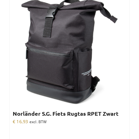
Norländer S.G. Fiets Rugtas RPET Zwart
€
16,93
excl. BTW