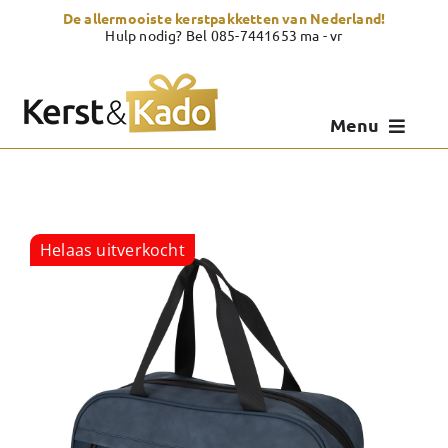
Skip
De allermooiste kerstpakketten van Nederland!
to
Hulp nodig? Bel 085-7441653 ma - vr
content
Menu
Kerstpakketten
Kerstcadeau
Helaas uitverkocht
Zelf samenstellen
Showroom
Over Kerst & Kado