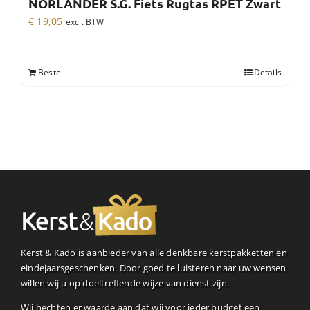
NORLÄNDER S.G. Fiets Rugtas RPET Zwart
€
19,05
excl. BTW
Bestel
Details
Kerst & Kado is aanbieder van alle denkbare kerstpakketten en
eindejaarsgeschenken. Door goed te luisteren naar uw wensen
willen wij u op doeltreffende wijze van dienst zijn.
Wij hechten er waarde aan dat wij voor ieder budget een