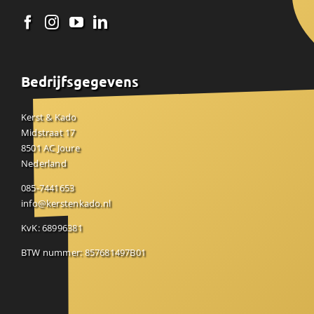
Bedrijfsgegevens
Kerst & Kado
Midstraat 17
8501 AC Joure
Nederland
085-7441653
info@kerstenkado.nl
KvK: 68996381
BTW nummer: 857681497B01