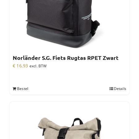
Norländer S.G. Fiets Rugtas RPET Zwart
€
16,93
excl. BTW
Bestel
Details