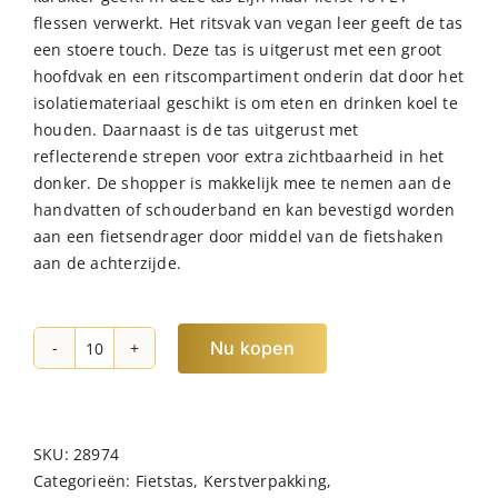
flessen verwerkt. Het ritsvak van vegan leer geeft de tas
een stoere touch. Deze tas is uitgerust met een groot
hoofdvak en een ritscompartiment onderin dat door het
isolatiemateriaal geschikt is om eten en drinken koel te
houden. Daarnaast is de tas uitgerust met
reflecterende strepen voor extra zichtbaarheid in het
donker. De shopper is makkelijk mee te nemen aan de
handvatten of schouderband en kan bevestigd worden
aan een fietsendrager door middel van de fietshaken
aan de achterzijde.
Nu kopen
NORLÄNDER
S.G.
Fiets
Shopper
SKU:
28974
Met
Categorieën:
Fietstas
,
Kerstverpakking
,
Koelvak