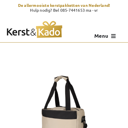
Skip
De allermooiste kerstpakketten van Nederland!
to
Hulp nodig? Bel 085-7441653 ma - vr
content
Menu
Kerstpakketten
Kerstcadeau
Zelf samenstellen
Showroom
Over Kerst & Kado