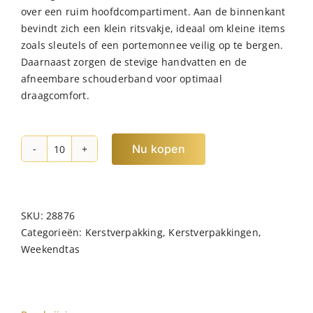
over een ruim hoofdcompartiment. Aan de binnenkant
bevindt zich een klein ritsvakje, ideaal om kleine items
zoals sleutels of een portemonnee veilig op te bergen.
Daarnaast zorgen de stevige handvatten en de
afneembare schouderband voor optimaal
draagcomfort.
Nu kopen
NORLÄNDER
Weekendtas
Voldby
Taupe
SKU:
28876
hoeveelheid
Categorieën:
Kerstverpakking
,
Kerstverpakkingen
,
Weekendtas