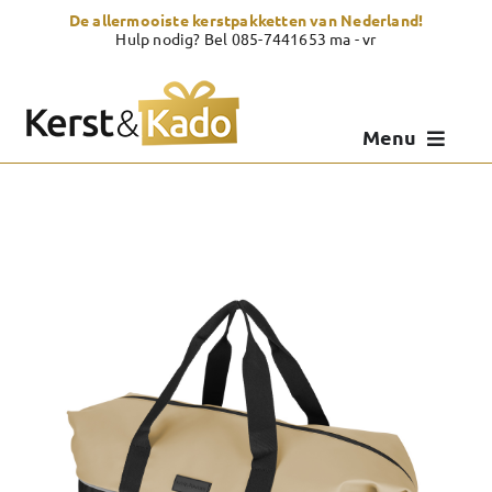
Skip
De allermooiste kerstpakketten van Nederland!
to
Hulp nodig? Bel 085-7441653 ma - vr
content
Menu
Kerstpakketten
Kerstcadeau
Zelf samenstellen
Showroom
Over Kerst & Kado