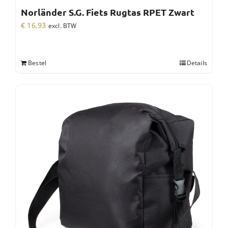
Norländer S.G. Fiets Rugtas RPET Zwart
€
16,93
excl. BTW
Bestel
Details