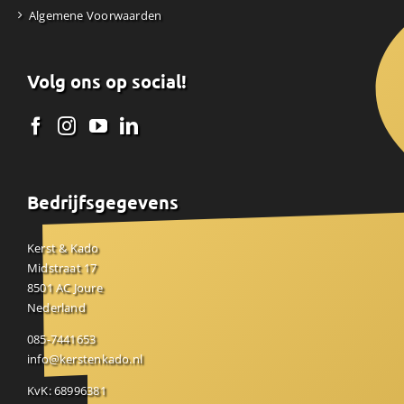
Algemene Voorwaarden
Volg ons op social!
Bedrijfsgegevens
Kerst & Kado
Midstraat 17
8501 AC Joure
Nederland
085-7441653
info@kerstenkado.nl
KvK: 68996381