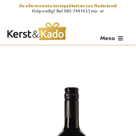
Skip
De allermooiste kerstpakketten van Nederland!
to
Hulp nodig? Bel 085-7441653 ma - vr
content
Menu
Kerstpakketten
Kerstcadeau
Zelf samenstellen
Showroom
Over Kerst & Kado