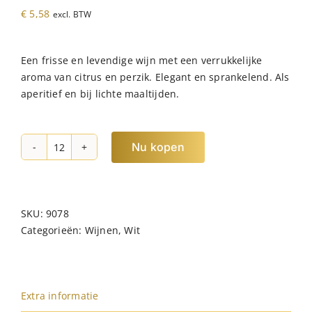
€
5,58
excl. BTW
Een frisse en levendige wijn met een verrukkelijke
aroma van citrus en perzik. Elegant en sprankelend. Als
aperitief en bij lichte maaltijden.
Nu kopen
Wit
Sand
Chenin
Blanc
SKU:
9078
hoeveelheid
Categorieën:
Wijnen
,
Wit
Extra informatie