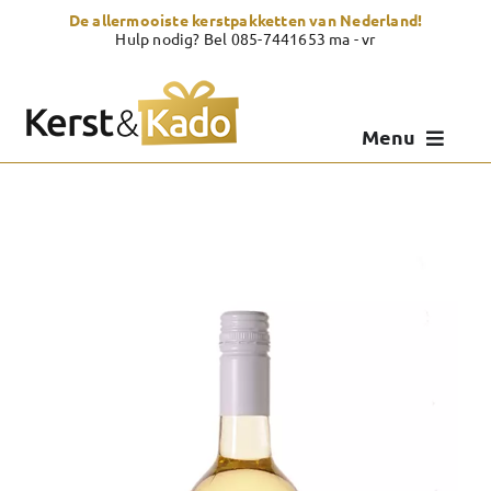
Skip
De allermooiste kerstpakketten van Nederland!
to
Hulp nodig? Bel 085-7441653 ma - vr
content
Menu
Kerstpakketten
Kerstcadeau
Zelf samenstellen
Showroom
Over Kerst & Kado