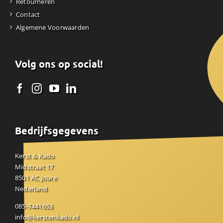
Retourneren
Contact
Algemene Voorwaarden
Volg ons op social!
Bedrijfsgegevens
Kerst & Kado
Midstraat 17
8501 AC Joure
Nederland
085-7441653
info@kerstenkado.nl