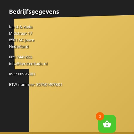
Bedrijfsgegevens
Kerst & Kado
Midstraat 17
8501 AC Joure
Nederland
085-7441653
info@kerstenkado.nl
KvK: 68996381
BTW nummer: 857681497B01
0