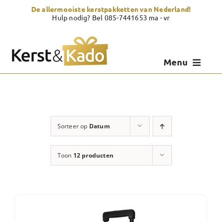
Skip
De allermooiste kerstpakketten van Nederland!
to
Hulp nodig? Bel 085-7441653 ma - vr
content
Menu
Kerstpakketten
Kerstcadeau
Sorteer op
Datum
Zelf samenstellen
Toon
12 producten
Showroom
Over Kerst & Kado