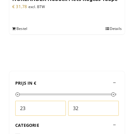
€
31,78
excl. BTW
Bestel
Details
PRIJS IN €
CATEGORIE