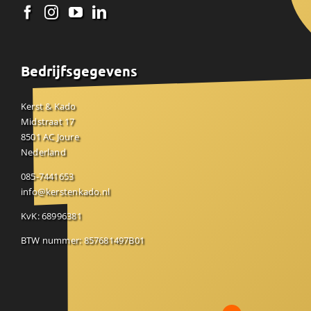
Bedrijfsgegevens
Kerst & Kado
Midstraat 17
8501 AC Joure
Nederland
085-7441653
info@kerstenkado.nl
KvK: 68996381
BTW nummer: 857681497B01