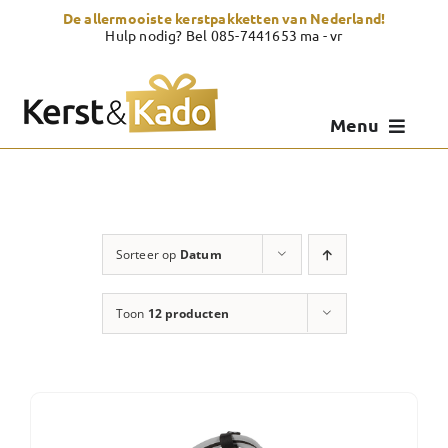
Skip
De allermooiste kerstpakketten van Nederland!
to
Hulp nodig? Bel 085-7441653 ma - vr
content
Menu
Kerstpakketten
Kerstcadeau
Sorteer op
Datum
Zelf samenstellen
Toon
12 producten
Showroom
Over Kerst & Kado