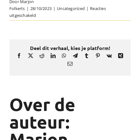
Door
Marjon
Folkerts
|
28/10/2023
|
Uncategorized
|
Reacties
voor
uitgeschakeld
Fietstas
als
kerstverpakking!
Deel dit verhaal, kies je platform!
Facebook
X
Reddit
LinkedIn
WhatsApp
Telegram
Tumblr
Pinterest
Vk
Xing
E-
mail
Over de
auteur:
Marjon