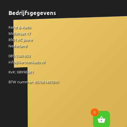
Bedrijfsgegevens
Kerst & Kado
Midstraat 17
8501 AC Joure
Nederland
085-7441653
info@kerstenkado.nl
KvK: 68996381
BTW nummer: 857681497B01
0