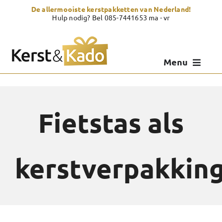
Skip
De allermooiste kerstpakketten van Nederland!
to
Hulp nodig? Bel 085-7441653 ma - vr
content
Menu
Kerstpakketten
Kerstcadeau
Fietstas als
Zelf samenstellen
kerstverpakking
Showroom
Over Kerst & Kado