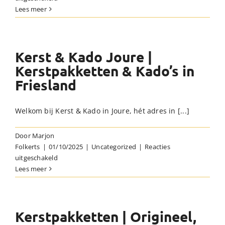
Kerst
Lees meer
&
Kado
in
het
Kerst & Kado Joure |
nieuws!
Kerstpakketten & Kado’s in
(deel
Friesland
1)
Welkom bij Kerst & Kado in Joure, hét adres in [...]
Door
Marjon
Folkerts
|
01/10/2025
|
Uncategorized
|
Reacties
voor
uitgeschakeld
Kerst
Lees meer
&
Kado
Joure
|
Kerstpakketten | Origineel,
Kerstpakketten