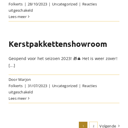
Folkerts
|
28/10/2023
|
Uncategorized
|
Reacties
voor
uitgeschakeld
Fietstas
Lees meer
als
kerstverpakking!
Kerstpakkettenshowroom
Geopend voor het seizoen 2023! 🎁🎄 Het is weer zover!
[...]
Door
Marjon
Folkerts
|
31/07/2023
|
Uncategorized
|
Reacties
voor
uitgeschakeld
Kerstpakkettenshowroom
Lees meer
Volgende
1
2