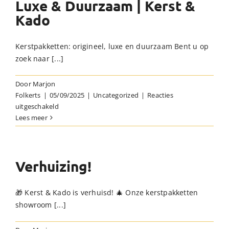
Luxe & Duurzaam | Kerst &
&
Kado
Kado’s
in
Friesland
Kerstpakketten: origineel, luxe en duurzaam Bent u op
zoek naar [...]
Door
Marjon
Folkerts
|
05/09/2025
|
Uncategorized
|
Reacties
voor
uitgeschakeld
Kerstpakketten
Lees meer
|
Origineel,
Luxe
&
Verhuizing!
Duurzaam
|
🎁 Kerst & Kado is verhuisd! 🎄 Onze kerstpakketten
Kerst
showroom [...]
&
Kado