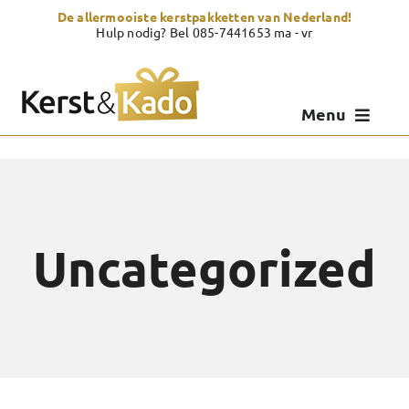
Skip
De allermooiste kerstpakketten van Nederland!
to
Hulp nodig? Bel 085-7441653 ma - vr
content
Menu
Kerstpakketten
Kerstcadeau
Uncategorized
Zelf samenstellen
Showroom
Over Kerst & Kado