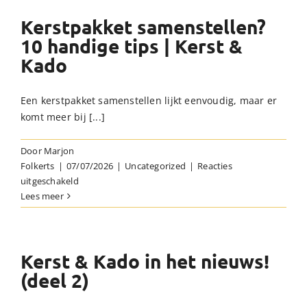
Kerstpakket samenstellen?
10 handige tips | Kerst &
Kado
Een kerstpakket samenstellen lijkt eenvoudig, maar er
komt meer bij [...]
Door
Marjon
Folkerts
|
07/07/2026
|
Uncategorized
|
Reacties
voor
uitgeschakeld
Kerstpakket
Lees meer
samenstellen?
10
handige
tips
Kerst & Kado in het nieuws!
|
(deel 2)
Kerst
&