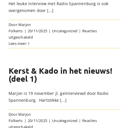
Het leuke interview met Radio Spannenburg is ook
Kado
overgenomen door [...]
Door
Marjon
Folkerts
|
20/11/2025
|
Uncategorized
|
Reacties
voor
uitgeschakeld
Kerst
Lees meer
&
Kado
in
het
Kerst & Kado in het nieuws!
nieuws!
(deel 1)
(deel
2)
Marjon is 19 november jl. geïnterviewd door Radio
Spannenburg. Hartstikke [...]
Door
Marjon
Folkerts
|
20/11/2025
|
Uncategorized
|
Reacties
voor
uitgeschakeld