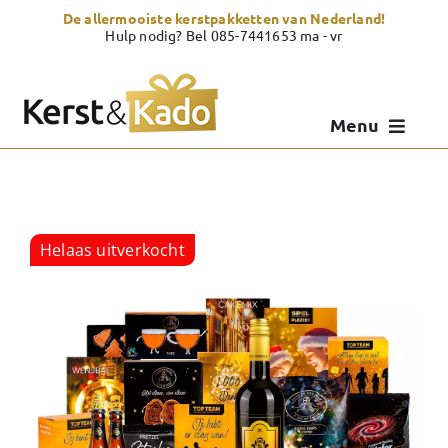
Skip
De allermooiste kerstpakketten van Nederland!
to
Hulp nodig? Bel 085-7441653 ma - vr
content
Menu
Kerstpakketten
Kerstcadeau
Helaas uitverkocht
Zelf samenstellen
Showroom
Over Kerst & Kado