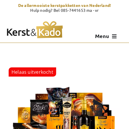
Skip
De allermooiste kerstpakketten van Nederland!
to
Hulp nodig? Bel 085-7441653 ma - vr
content
Menu
Kerstpakketten
Kerstcadeau
Helaas uitverkocht
Zelf samenstellen
Showroom
Over Kerst & Kado