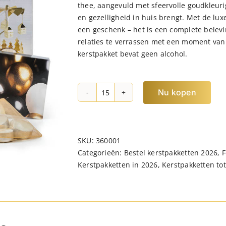
thee, aangevuld met sfeervolle goudkleurig
en gezelligheid in huis brengt. Met de lu
een geschenk – het is een complete belevi
relaties te verrassen met een moment van 
kerstpakket bevat geen alcohol.
Nu kopen
Kerstpakket
Goud
licht
hoeveelheid
SKU:
360001
Categorieën:
Bestel kerstpakketten 2026
,
F
Kerstpakketten in 2026
,
Kerstpakketten tot