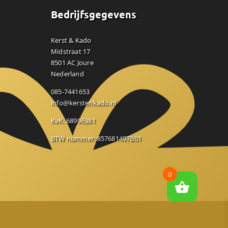
Bedrijfsgegevens
Kerst & Kado
Midstraat 17
8501 AC Joure
Nederland
085-7441653
info@kerstenkado.nl
KvK: 68996381
BTW nummer: 857681497B01
0