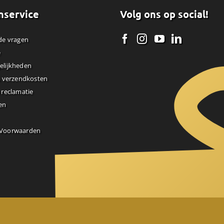
nservice
Volg ons op social!
de vragen
e
elijkheden
& verzendkosten
 reclamatie
en
 Voorwaarden