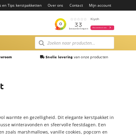
s en Tips kerstpakketten
Over ons
Contact
Mijn account
Producten
zoeken
van onze producten
owroom
Snelle levering
t
 vol warmte en gezelligheid. Dit elegante kerstpakket in
knusse winteravonden en sfeervolle feestdagen. Een
en zoals marshmallows, vanille cookies, popcorn en