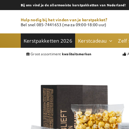
Skip
Bij ons vind je de allermooiste kerstpakketten van Nederland!
to
content
Hulp nodig bij het vinden van je kerstpakket?
Bel snel 085-7441653 (ma-za 09:00-18:00 uur)
Kerstpakketten 2026
Kerstcadeau
Zelf
Groot assortiment
A
kwaliteitsmerken