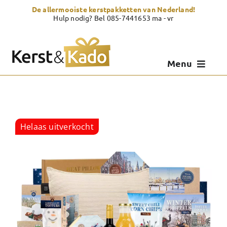
Skip
De allermooiste kerstpakketten van Nederland!
to
Hulp nodig? Bel 085-7441653 ma - vr
content
Menu
Kerstpakketten
Kerstcadeau
Helaas uitverkocht
Zelf samenstellen
Showroom
Over Kerst & Kado