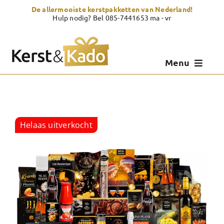
Skip
De allermooiste kerstpakketten van Nederland!
to
Hulp nodig? Bel 085-7441653 ma - vr
content
Menu
Kerstpakketten
Kerstcadeau
Helaas uitverkocht
Zelf samenstellen
Showroom
Over Kerst & Kado