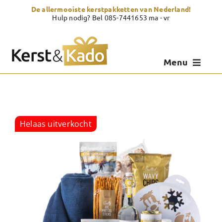
Skip
De allermooiste kerstpakketten van Nederland!
to
Hulp nodig? Bel 085-7441653 ma - vr
content
Menu
Kerstpakketten
Kerstcadeau
Helaas uitverkocht
Zelf samenstellen
Showroom
Over Kerst & Kado