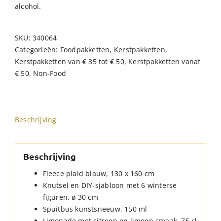
alcohol.
SKU:
340064
Categorieën:
Foodpakketten
,
Kerstpakketten
,
Kerstpakketten van € 35 tot € 50
,
Kerstpakketten vanaf
€ 50
,
Non-Food
Beschrijving
Beschrijving
Fleece plaid blauw, 130 x 160 cm
Knutsel en DIY-sjabloon met 6 winterse
figuren, ø 30 cm
Spuitbus kunstsneeuw, 150 ml
Limonade met citroen en limoen smaak, 75 cl