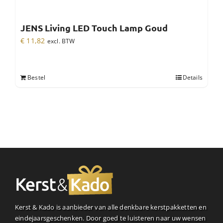
JENS Living LED Touch Lamp Goud
€
11,82
excl. BTW
Bestel
Details
Kerst & Kado is aanbieder van alle denkbare kerstpakketten en
eindejaarsgeschenken. Door goed te luisteren naar uw wensen