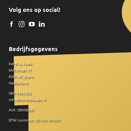
Volg ons op social!
Bedrijfsgegevens
Kerst & Kado
Midstraat 17
8501 AC Joure
Nederland
085-7441653
info@kerstenkado.nl
KvK: 68996381
BTW nummer: 857681497B01