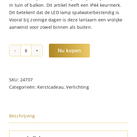
in tuin of balkon. Dit artikel heeft een IP44 keurmerk.
Dit betekent dat de LED lamp spatwaterbestendig is.
Vooral bij zonnige dagen is deze lantaarn een vrolijke
aanwinst voor zowel binnen als buiten.
Nu kopen
JENS
Living
Solar
Lantaarn
SKU:
24707
Grijs
Categorieën:
Kerstcadeau
,
Verlichting
hoeveelheid
Beschrijving