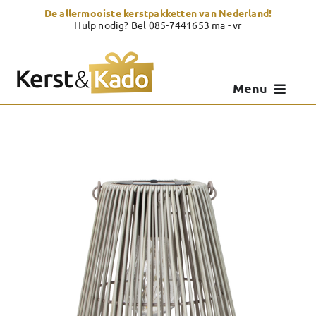
Skip
De allermooiste kerstpakketten van Nederland!
to
Hulp nodig? Bel 085-7441653 ma - vr
content
Menu
Kerstpakketten
Kerstcadeau
Zelf samenstellen
Showroom
Over Kerst & Kado