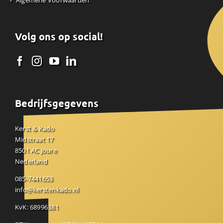
Volg ons op social!
Bedrijfsgegevens
Kerst & Kado
Midstraat 17
8501 AC Joure
Nederland
085-7441653
info@kerstenkado.nl
KvK: 68996381