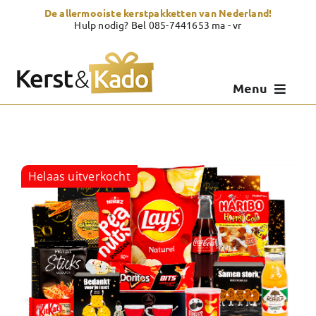
Skip
De allermooiste kerstpakketten van Nederland!
to
Hulp nodig? Bel 085-7441653 ma - vr
content
Menu
Kerstpakketten
Kerstcadeau
Helaas uitverkocht
Zelf samenstellen
Showroom
Over Kerst & Kado