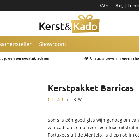
FAQ’s
Blog | Trend
 samenstellen
Showroom
ltijd een
Gratis proeven in
persoonlijk advies
eigen sh
Kerstpakket Barricas
€
12,50
excl. BTW
Soms is één goed glas wijn genoeg om van 
wijncadeau combineert een luxe uitstralin
Portugees uit de Alentejo, is diep robijnr