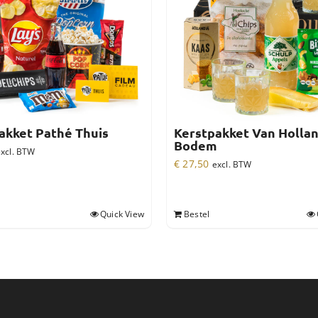
akket Pathé Thuis
Kerstpakket Van Holla
Bodem
xcl. BTW
€
27,50
excl. BTW
Quick View
Bestel