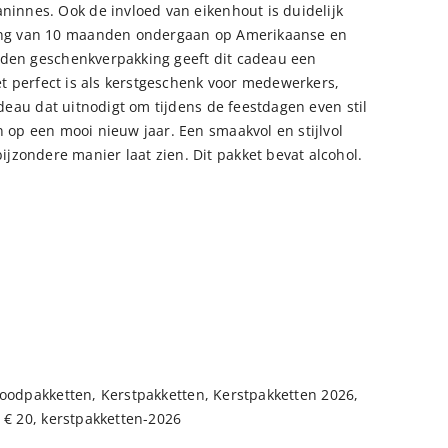
aninnes. Ook de invloed van eikenhout is duidelijk
jping van 10 maanden ondergaan op Amerikaanse en
uden geschenkverpakking geeft dit cadeau een
het perfect is als kerstgeschenk voor medewerkers,
adeau dat uitnodigt om tijdens de feestdagen even stil
n op een mooi nieuw jaar. Een smaakvol en stijlvol
zondere manier laat zien. Dit pakket bevat alcohol.
oodpakketten
,
Kerstpakketten
,
Kerstpakketten 2026
,
 € 20
,
kerstpakketten-2026