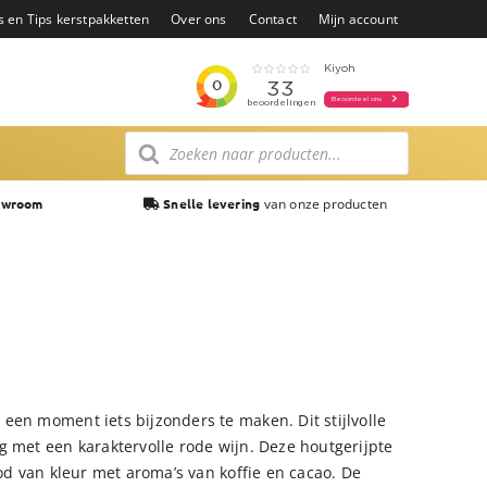
s en Tips kerstpakketten
Over ons
Contact
Mijn account
Producten
zoeken
van onze producten
owroom
Snelle levering
een moment iets bijzonders te maken. Dit stijlvolle
g met een karaktervolle rode wijn. Deze houtgerijpte
ood van kleur met aroma’s van koffie en cacao. De