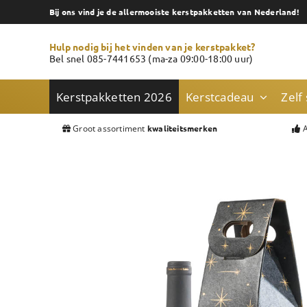
Skip
Bij ons vind je de allermooiste kerstpakketten van Nederland!
to
content
Hulp nodig bij het vinden van je kerstpakket?
Bel snel 085-7441653 (ma-za 09:00-18:00 uur)
Kerstpakketten 2026
Kerstcadeau
Zelf
Groot assortiment
A
kwaliteitsmerken