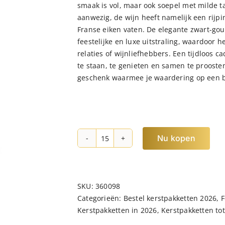
smaak is vol, maar ook soepel met milde t
aanwezig, de wijn heeft namelijk een ri
Franse eiken vaten. De elegante zwart-go
feestelijke en luxe uitstraling, waardoor 
relaties of wijnliefhebbers. Een tijdloos c
te staan, te genieten en samen te prooste
geschenk waarmee je waardering op een bij
Nu kopen
Kerstpakket
Barricas
hoeveelheid
SKU:
360098
Categorieën:
Bestel kerstpakketten 2026
,
F
Kerstpakketten in 2026
,
Kerstpakketten tot