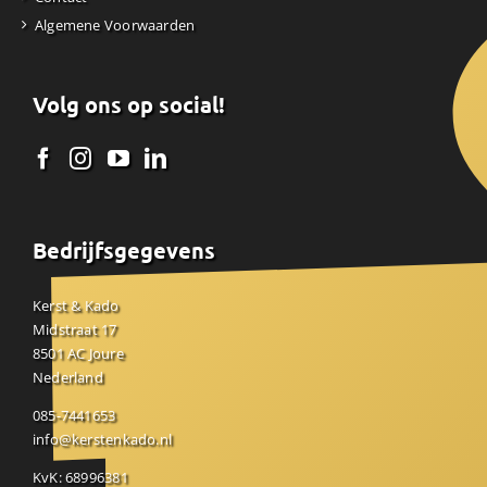
Algemene Voorwaarden
Volg ons op social!
Bedrijfsgegevens
Kerst & Kado
Midstraat 17
8501 AC Joure
Nederland
085-7441653
info@kerstenkado.nl
KvK: 68996381