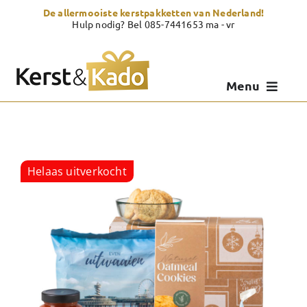
Skip
De allermooiste kerstpakketten van Nederland!
to
Hulp nodig? Bel 085-7441653 ma - vr
content
Menu
Kerstpakketten
Kerstcadeau
Helaas uitverkocht
Zelf samenstellen
Showroom
Over Kerst & Kado