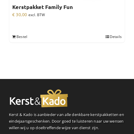
Kerstpakket Family Fun
€
30,00
excl. BTW
Bestel
Details
Kerst & Kado is aanbieder van alle denkbare kerstpakketten en
eindejaarsgeschenken. Door goed te luisteren naar uw wensen
willen wij u op doeltreffende wijze van dienst zijn.