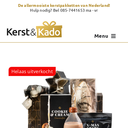
Skip
De allermooiste kerstpakketten van Nederland!
to
Hulp nodig? Bel 085-7441653 ma - vr
content
Menu
Kerstpakketten
Kerstcadeau
Helaas uitverkocht
Zelf samenstellen
Showroom
Over Kerst & Kado