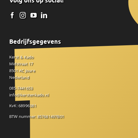
Volg ons op social!
Bedrijfsgegevens
Kerst & Kado
Midstraat 17
8501 AC Joure
Nederland
085-7441653
info@kerstenkado.nl
KvK: 68996381
BTW nummer: 857681497B01