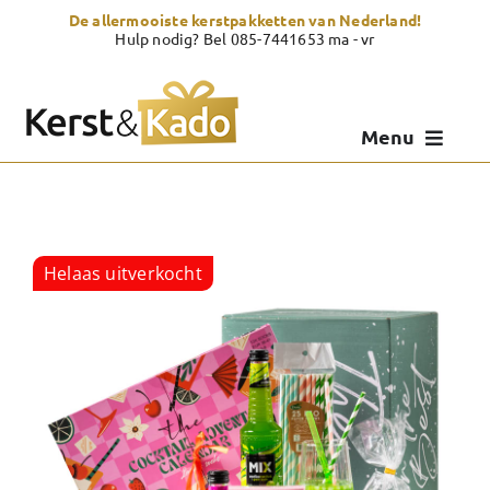
Skip
De allermooiste kerstpakketten van Nederland!
to
Hulp nodig? Bel 085-7441653 ma - vr
content
Menu
Kerstpakketten
Kerstcadeau
Helaas uitverkocht
Zelf samenstellen
Showroom
Over Kerst & Kado