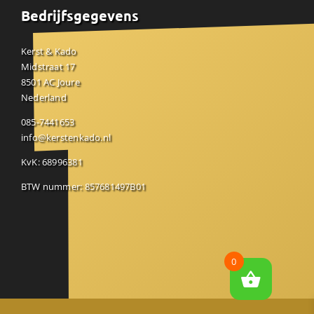
Bedrijfsgegevens
Kerst & Kado
Midstraat 17
8501 AC Joure
Nederland
085-7441653
info@kerstenkado.nl
KvK: 68996381
BTW nummer: 857681497B01
0