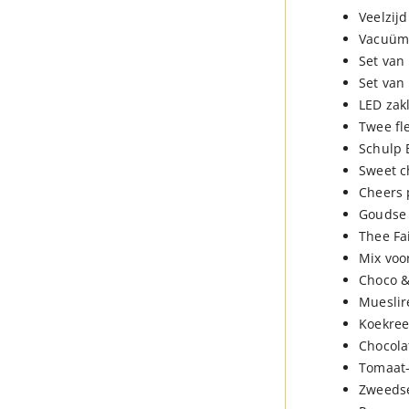
Veelzijd
Vacuümb
Set van
Set van
LED zak
Twee fle
Schulp 
Sweet c
Cheers 
Goudse 
Thee Fa
Mix voo
Choco &
Mueslir
Koekree
Chocola
Tomaat-
Zweedse