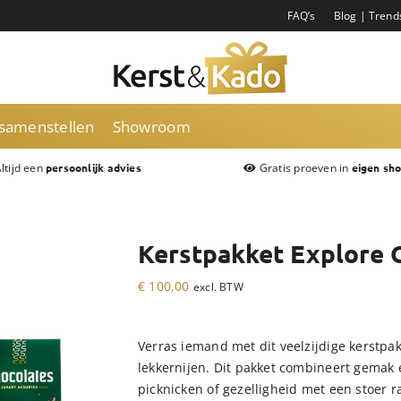
FAQ’s
Blog | Trend
 samenstellen
Showroom
ltijd een
Gratis proeven in
persoonlijk advies
eigen sh
Kerstpakket Explore 
€
100,00
excl. BTW
Verras iemand met dit veelzijdige kerstpak
lekkernijen. Dit pakket combineert gemak 
picknicken of gezelligheid met een stoer 