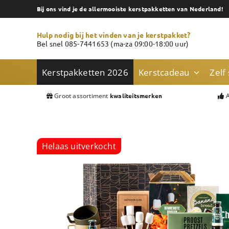
Skip
Bij ons vind je de allermooiste kerstpakketten van Nederland!
to
content
Hulp nodig bij het vinden van je kerstpakket?
Bel snel 085-7441653 (ma-za 09:00-18:00 uur)
Kerstpakketten 2026
Kerstcadeau
Zelf
Groot assortiment
A
kwaliteitsmerken
Helaas uitverkocht