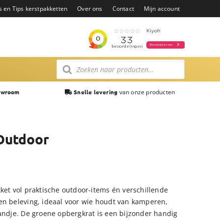
s en Tips kerstpakketten
Over ons
Contact
Mijn account
Producten
zoeken
van onze producten
owroom
Snelle levering
Outdoor
ket vol praktische outdoor-items én verschillende
en beleving, ideaal voor wie houdt van kamperen,
randje. De groene opbergkrat is een bijzonder handig