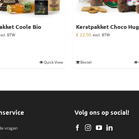
akket Coole Bio
Kerstpakket Choco Hug
€
22,50
xcl. BTW
excl. BTW
Quick View
Bestel
nservice
Volg ons op social!
de vragen
e