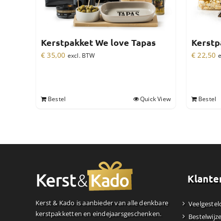
Kerstpakket We love Tapas
Kerstp
€
35,00
€
22,50
excl. BTW
e
Bestel
Quick View
Bestel
Klante
Kerst & Kado is aanbieder van alle denkbare
Veelgestel
kerstpakketten en eindejaarsgeschenken.
Bestelwijz