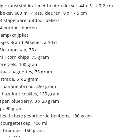
ige kunststof krat met houten deksel, 44 x 31 x 7,2 cm
eker, 600 ml, 4 ass. kleuren, 9 x 17,5 cm
 4 stapelbare outdoor bekers
 4 outdoor borden
lamp/knijpkat
sjes Brand Pilsener, à 30 cl
Bio appelsap, 75 cl
hili corn chips, 75 gram
pretzels, 100 gram
kaas baguettes, 75 gram
irtrade, 5 x 2 gram
r bananenbrood, 450 gram
 hazelnut cookies, 135 gram
epen blueberry, 3 x 20 gram
p, 90 gram
tes de luxe gesorteerde bonbons, 180 gram
courgettesoep, 400 ml
 broodjes, 150 gram