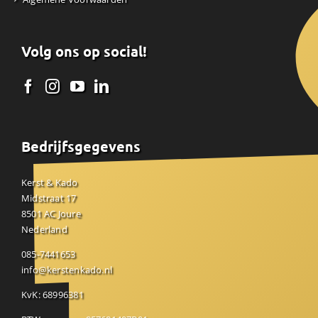
Volg ons op social!
Bedrijfsgegevens
Kerst & Kado
Midstraat 17
8501 AC Joure
Nederland
085-7441653
info@kerstenkado.nl
KvK: 68996381