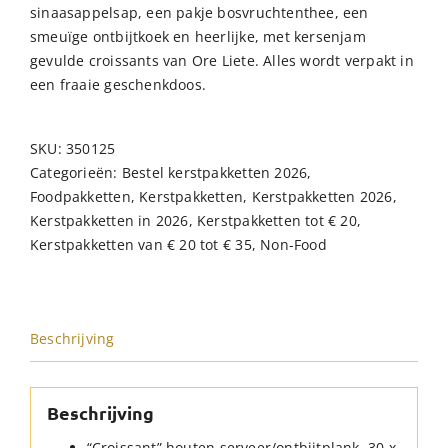
sinaasappelsap, een pakje bosvruchtenthee, een
smeuïge ontbijtkoek en heerlijke, met kersenjam
gevulde croissants van Ore Liete. Alles wordt verpakt in
een fraaie geschenkdoos.
SKU:
350125
Categorieën:
Bestel kerstpakketten 2026
,
Foodpakketten
,
Kerstpakketten
,
Kerstpakketten 2026
,
Kerstpakketten in 2026
,
Kerstpakketten tot € 20
,
Kerstpakketten van € 20 tot € 35
,
Non-Food
Beschrijving
Beschrijving
“Croissant” houten serveer/ontbijtplank, 30 x