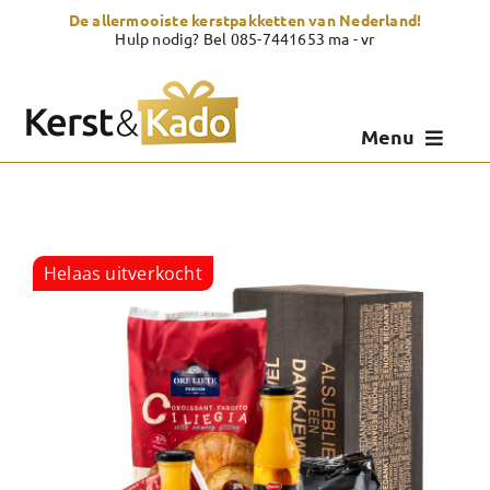
Skip
De allermooiste kerstpakketten van Nederland!
to
Hulp nodig? Bel 085-7441653 ma - vr
content
Menu
Kerstpakketten
Kerstcadeau
Helaas uitverkocht
Zelf samenstellen
Showroom
Over Kerst & Kado