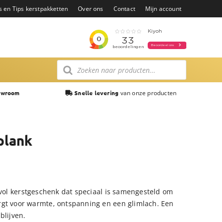
s en Tips kerstpakketten
Over ons
Contact
Mijn account
Producten
zoeken
van onze producten
owroom
Snelle levering
plank
lvol kerstgeschenk dat speciaal is samengesteld om
rgt voor warmte, ontspanning en een glimlach. Een
blijven.