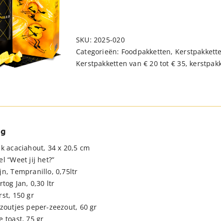
SKU:
2025-020
Categorieën:
Foodpakketten
,
Kerstpakkett
Kerstpakketten van € 20 tot € 35
,
kerstpak
ng
nk acaciahout, 34 x 20,5 cm
l “Weet jij het?”
n, Tempranillo, 0,75ltr
rtog Jan, 0,30 ltr
rst, 150 gr
 zoutjes peper-zeezout, 60 gr
 toast, 75 gr