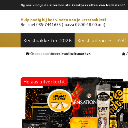
Skip
Bij ons vind je de allermooiste kerstpakketten van Nederland!
to
content
Hulp nodig bij het vinden van je kerstpakket?
Bel snel 085-7441653 (ma-za 09:00-18:00 uur)
Kerstpakketten 2026
Kerstcadeau
Zelf
Groot assortiment
A
kwaliteitsmerken
Helaas uitverkocht