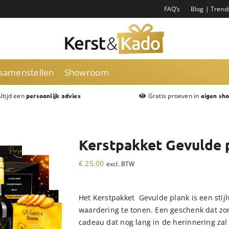
FAQ’s
Blog | Trend
 samenstellen
Showroom
ltijd een
Gratis proeven in
persoonlijk advies
eigen sh
Kerstpakket Gevulde 
€
25,00
excl. BTW
Het Kerstpakket Gevulde plank is een stij
waardering te tonen. Een geschenk dat zo
cadeau dat nog lang in de herinnering zal 