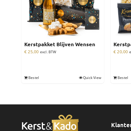
Kerstpakket Blijven Wensen
Kerstp
€
25,00
€
20,00
excl. BTW
e
Bestel
Quick View
Bestel
Klante