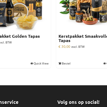
akket Golden Tapas
Kerstpakket Smaakvoll
Tapas
xcl. BTW
€
30,00
excl. BTW
Quick View
Bestel
nservice
Volg ons op social!