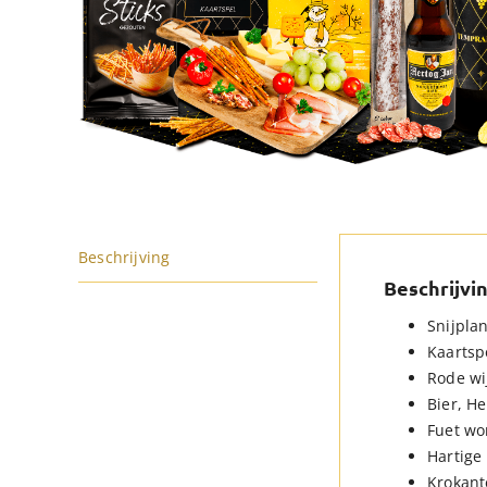
Beschrijving
Beschrijvi
Snijpla
Kaartspe
Rode wij
Bier, He
Fuet wo
Hartige
Krokante