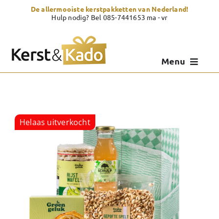
Skip
De allermooiste kerstpakketten van Nederland!
to
Hulp nodig? Bel 085-7441653 ma - vr
content
Menu
Kerstpakketten
Kerstcadeau
Helaas uitverkocht
Zelf samenstellen
Showroom
Over Kerst & Kado