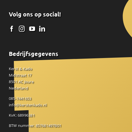
Volg ons op social!
Bedrijfsgegevens
Kerst & Kado
Midstraat 17
8501 AC Joure
Nederland
085-7441653
info@kerstenkado.nl
KvK: 68996381
BTW nummer: 857681497B01