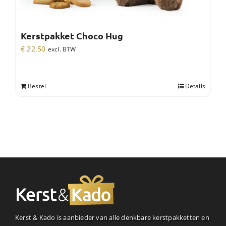
Kerstpakket Choco Hug
€
22,50
excl. BTW
Bestel
Details
Kerst & Kado is aanbieder van alle denkbare kerstpakketten en