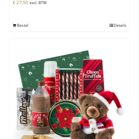
€
27,50
excl. BTW
Bestel
Details