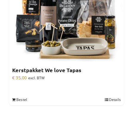
Kerstpakket We love Tapas
€
35,00
excl. BTW
Bestel
Details