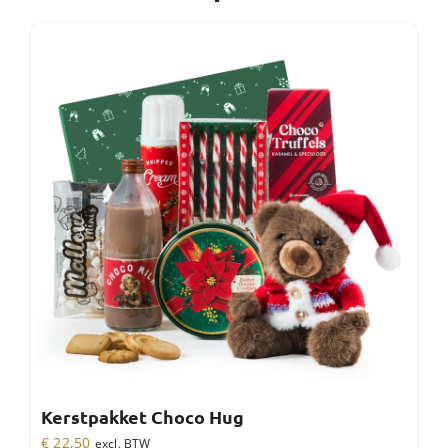
Kerstpakket Choco Hug
€
22,50
excl. BTW