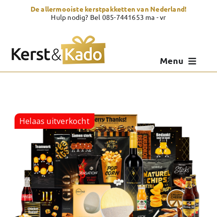
Skip
De allermooiste kerstpakketten van Nederland!
to
Hulp nodig? Bel 085-7441653 ma - vr
content
Menu
Kerstpakketten
Kerstcadeau
Helaas uitverkocht
Zelf samenstellen
Showroom
Over Kerst & Kado