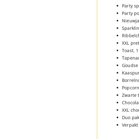
Party sp
Party p
Nieuwja
Sparkli
Ribbelc
XXL pret
Toast, 1
Tapenad
Goudse 
Kaaspun
Borreln
Popcorn
Zwarte 
Chocola
XXL cho
Duo pak
Verpakt