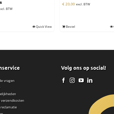
s
€
20,00
excl. BTW
xcl. BTW
Quick View
Bestel
nservice
Volg ons op social!
de vragen
e
elijkheden
& verzendkosten
 reclamatie
en