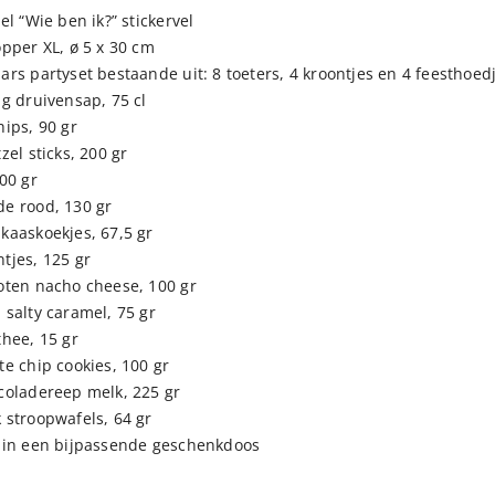
el “Wie ben ik?” stickervel
opper XL, ø 5 x 30 cm
ars partyset bestaande uit: 8 toeters, 4 kroontjes en 4 feesthoed
ng druivensap, 75 cl
hips, 90 gr
zel sticks, 200 gr
00 gr
e rood, 130 gr
kaaskoekjes, 67,5 gr
tjes, 125 gr
oten nacho cheese, 100 gr
 salty caramel, 75 gr
thee, 15 gr
te chip cookies, 100 gr
coladereep melk, 225 gr
 stroopwafels, 64 gr
 in een bijpassende geschenkdoos