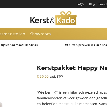
FAQ’s
Blog | Trend
 samenstellen
Showroom
ltijd een
Gratis proeven in
persoonlijk advies
eigen sh
Kerstpakket Happy Ne
€
50,00
excl. BTW
“Wie ben ik?” is een hilarisch gezelschapss
familieavonden of voor gewoon een gezellig
en beleef de meest leuke momenten. Samen