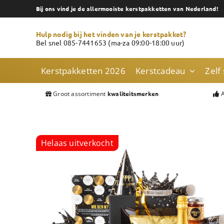
Skip
Bij ons vind je de allermooiste kerstpakketten van Nederland!
to
content
Hulp nodig bij het vinden van je kerstpakket?
Bel snel 085-7441653 (ma-za 09:00-18:00 uur)
Kerstpakketten 2026
Kerstcadeau
Zelf
Groot assortiment
A
kwaliteitsmerken
Helaas uitverkocht