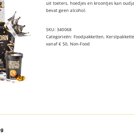
uit toeters, hoedjes en kroontjes kan oudja
bevat geen alcohol.
SKU:
340068
Categorieën:
Foodpakketten
,
Kerstpakkett
vanaf € 50
,
Non-Food
ng