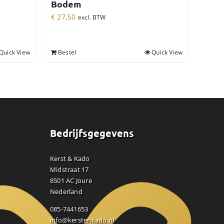
Bodem
€
27,50
excl. BTW
Quick View
Bestel
Quick View
Bedrijfsgegevens
Kerst & Kado
Midstraat 17
8501 AC Joure
Nederland
085-7441653
info@kerstenkado.nl