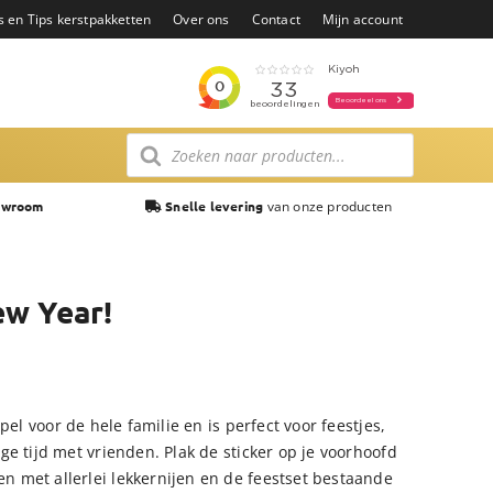
s en Tips kerstpakketten
Over ons
Contact
Mijn account
Producten
zoeken
van onze producten
owroom
Snelle levering
w Year!
pel voor de hele familie en is perfect voor feestjes,
e tijd met vrienden. Plak de sticker op je voorhoofd
 met allerlei lekkernijen en de feestset bestaande