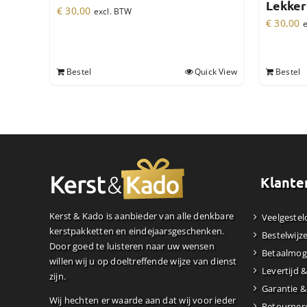
Lekker
€
30,00
excl. BTW
€
30,00
e
Bestel
Quick View
Bestel
Klante
Kerst & Kado is aanbieder van alle denkbare
Veelgestel
kerstpakketten en eindejaarsgeschenken.
Bestelwijz
Door goed te luisteren naar uw wensen
Betaalmog
willen wij u op doeltreffende wijze van dienst
Levertijd 
zijn.
Garantie &
Wij hechten er waarde aan dat wij voor ieder
Retourner