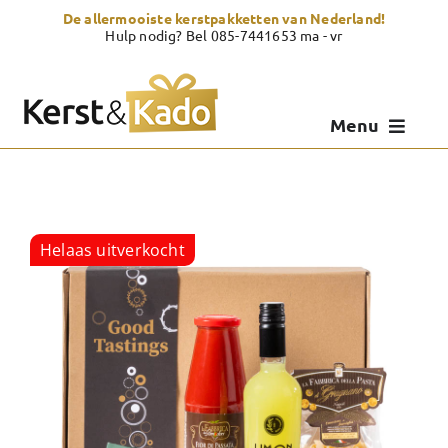
Skip
De allermooiste kerstpakketten van Nederland!
to
Hulp nodig? Bel 085-7441653 ma - vr
content
Menu
Kerstpakketten
Kerstcadeau
Helaas uitverkocht
Zelf samenstellen
Showroom
Over Kerst & Kado