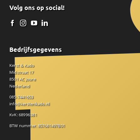
Volg ons op social!
Bedrijfsgegevens
Kerst & Kado
Midstraat 17
8501 AC Joure
Nederland
085-7441653
info@kerstenkado.nl
KvK: 68996381
BTW nummer: 857681497B01