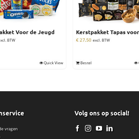
akket Voor de Jeugd
Kerstpakket Tapas voo
€
27,50
xcl. BTW
excl. BTW
Quick View
Bestel
nservice
Volg ons op social!
de vragen
e