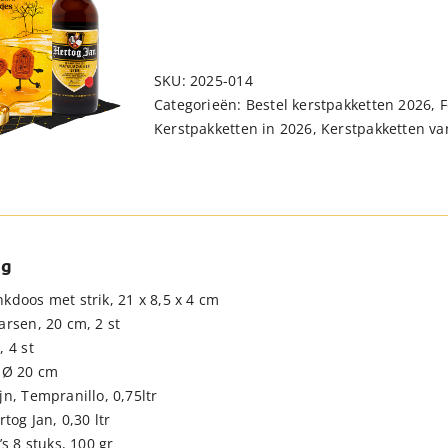
SKU:
2025-014
Categorieën:
Bestel kerstpakketten 2026
,
F
Kerstpakketten in 2026
,
Kerstpakketten van
ng
kdoos met strik, 21 x 8,5 x 4 cm
arsen, 20 cm, 2 st
 4 st
 Ø 20 cm
n, Tempranillo, 0,75ltr
rtog Jan, 0,30 ltr
’s 8 stuks, 100 gr