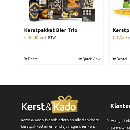
Kerstpakket Bier Trio
Kerstp
€
30,00
€
17,50
excl. BTW
e
Bestel
Quick View
Bestel
Klante
Kerst & Kado is aanbieder van alle denkbare
Veelgestel
kerstpakketten en eindejaarsgeschenken.
Bestelwijz