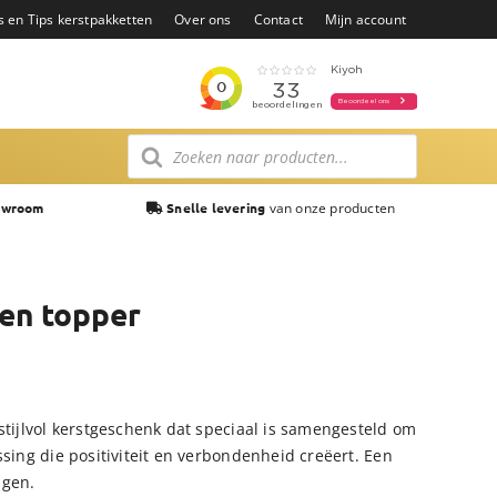
s en Tips kerstpakketten
Over ons
Contact
Mijn account
Producten
zoeken
van onze producten
owroom
Snelle levering
een topper
stijlvol kerstgeschenk dat speciaal is samengesteld om
ssing die positiviteit en verbondenheid creëert. Een
agen.