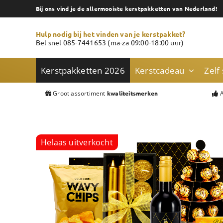
Skip
Bij ons vind je de allermooiste kerstpakketten van Nederland!
to
content
Hulp nodig bij het vinden van je kerstpakket?
Bel snel 085-7441653 (ma-za 09:00-18:00 uur)
Kerstpakketten 2026
Kerstcadeau
Zelf
Groot assortiment
A
kwaliteitsmerken
Helaas uitverkocht