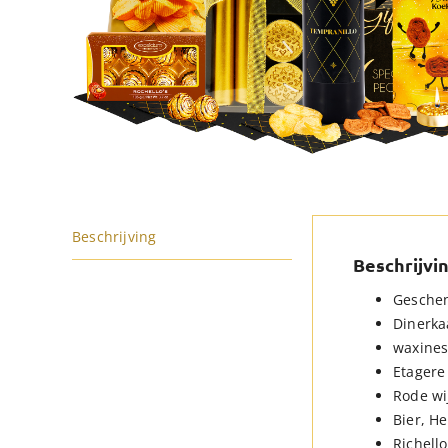
Beschrijving
Beschrijvi
Geschen
Dinerka
waxines,
Etagere
Rode wij
Bier, He
Richello