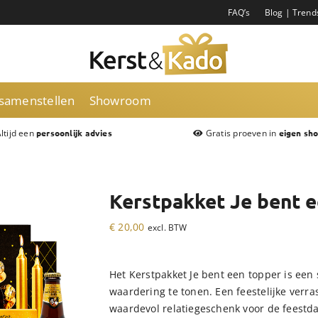
FAQ’s
Blog | Trend
 samenstellen
Showroom
ltijd een
Gratis proeven in
persoonlijk advies
eigen sh
Kerstpakket Je bent 
€
20,00
excl. BTW
Het Kerstpakket Je bent een topper is een 
waardering te tonen. Een feestelijke verra
waardevol relatiegeschenk voor de feestd