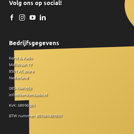
Volg ons op social!
Bedrijfsgegevens
Kerst & Kado
Midstraat 17
8501 AC Joure
Nederland
085-7441653
info@kerstenkado.nl
KvK: 68996381
BTW nummer: 857681497B01