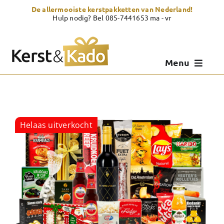
Skip
De allermooiste kerstpakketten van Nederland!
to
Hulp nodig? Bel 085-7441653 ma - vr
content
Menu
Kerstpakketten
Kerstcadeau
Helaas uitverkocht
Zelf samenstellen
Showroom
Over Kerst & Kado