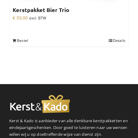
Kerstpakket Bier Trio
€
30,00
excl. BTW
Bestel
Details
Kerst & Kado is aanbieder van alle denkbare kerstpakketten en
eindejaarsgeschenken. Door goed te luisteren naar uw wensen
willen wij u op doeltreffende wijze van dienst zijn.