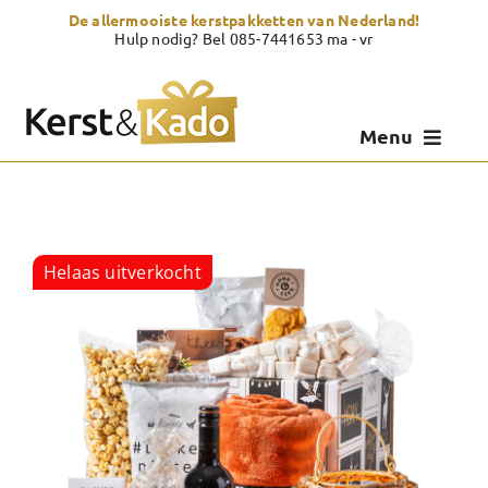
Skip
De allermooiste kerstpakketten van Nederland!
to
Hulp nodig? Bel 085-7441653 ma - vr
content
Menu
Kerstpakketten
Kerstcadeau
Helaas uitverkocht
Zelf samenstellen
Showroom
Over Kerst & Kado