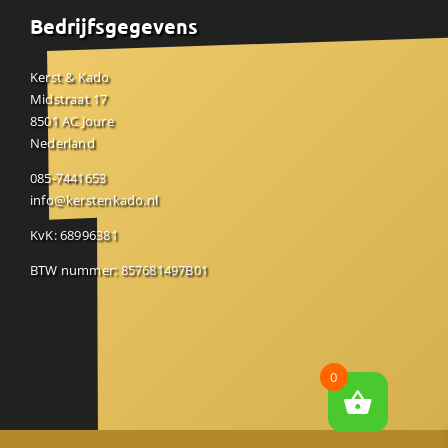
Bedrijfsgegevens
Kerst & Kado
Midstraat 17
8501 AC Joure
Nederland
085-7441653
info@kerstenkado.nl
KvK: 68996381
BTW nummer: 857681497B01
0