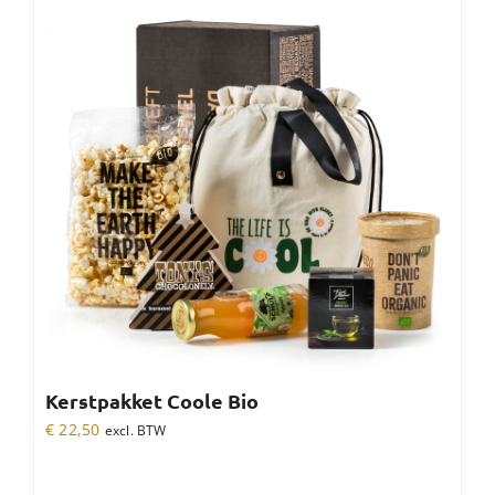
Kerstpakket Coole Bio
€
22,50
excl. BTW