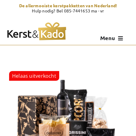
Skip
De allermooiste kerstpakketten van Nederland!
to
Hulp nodig? Bel 085-7441653 ma - vr
content
Menu
Kerstpakketten
Kerstcadeau
Helaas uitverkocht
Zelf samenstellen
Showroom
Over Kerst & Kado