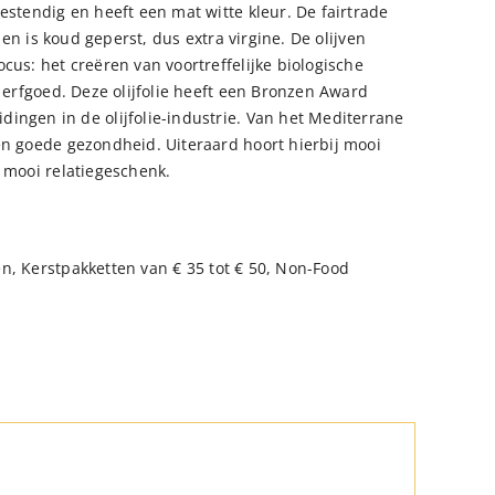
estendig en heeft een mat witte kleur. De fairtrade
n en is koud geperst, dus extra virgine. De olijven
cus: het creëren van voortreffelijke biologische
n erfgoed. Deze olijfolie heeft een Bronzen Award
ingen in de olijfolie-industrie. Van het Mediterrane
en goede gezondheid. Uiteraard hoort hierbij mooi
g mooi relatiegeschenk.
en
,
Kerstpakketten van € 35 tot € 50
,
Non-Food