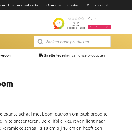
s en Tips kerstpakketten
Over ons
Contact
Mijn account
Producten
zoeken
van onze producten
owroom
Snelle levering
boom
n elegante schaal met boom patroon om (stok)brood te
in te presenteren. De olijfolie kleurt van licht naar
 keramieke schaal is 18 cm bij 18 cm en heeft een