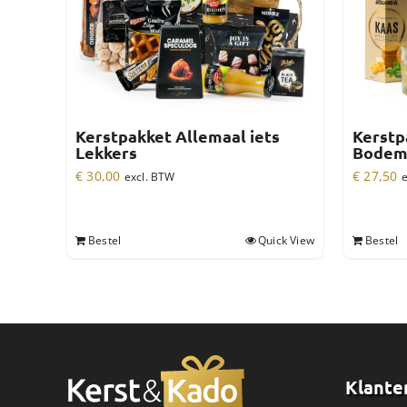
Kerstpakket Allemaal iets
Kerstp
Lekkers
Bode
€
30,00
€
27,50
excl. BTW
e
Bestel
Quick View
Bestel
Klante