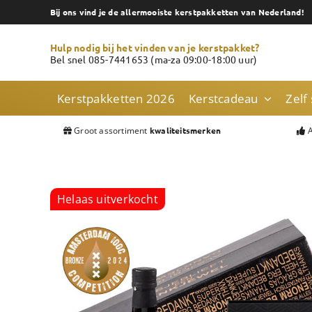
Skip
Bij ons vind je de allermooiste kerstpakketten van Nederland!
to
content
Hulp nodig bij het vinden van je kerstpakket?
Bel snel 085-7441653 (ma-za 09:00-18:00 uur)
Kerstpakketten 2026
Kerstcadeau
Zelf
Groot assortiment
A
kwaliteitsmerken
Helaas uitverkocht