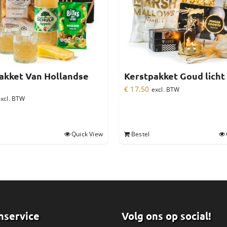
akket Van Hollandse
Kerstpakket Goud licht
m
€
17,50
excl. BTW
xcl. BTW
Quick View
Bestel
nservice
Volg ons op social!