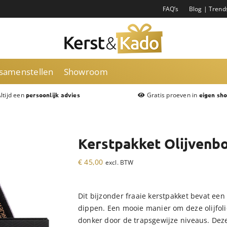
FAQ’s
Blog | Trend
 samenstellen
Showroom
ltijd een
Gratis proeven in
persoonlijk advies
eigen sh
Kerstpakket Olijven
€
45,00
excl. BTW
Dit bijzonder fraaie kerstpakket bevat ee
dippen. Een mooie manier om deze olijfolie 
donker door de trapsgewijze niveaus. Deze